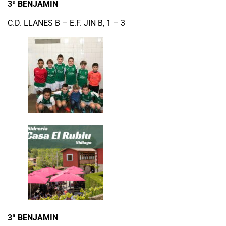
3ª BENJAMIN
C.D. LLANES B – E.F. JIN B, 1 – 3
3ª BENJAMIN