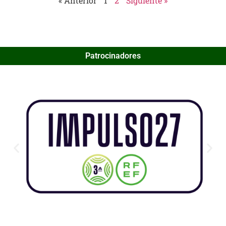
« Anterior
1
2
Siguiente »
Patrocinadores