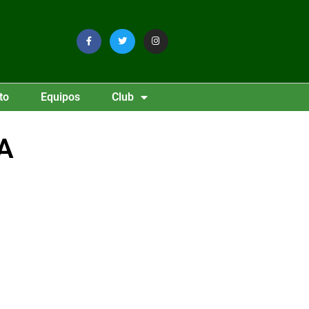
to
Equipos
Club
A