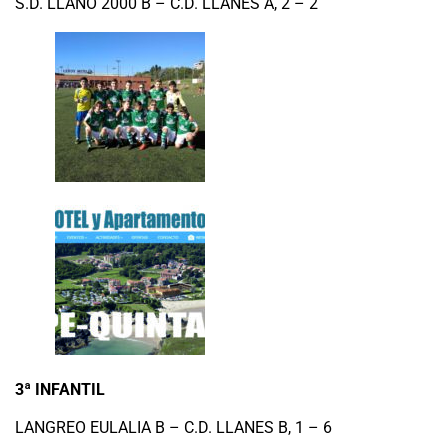
S.D. LLANO 2000 B – C.D. LLANES A, 2 – 2
3ª INFANTIL
LANGREO EULALIA B – C.D. LLANES B, 1 – 6