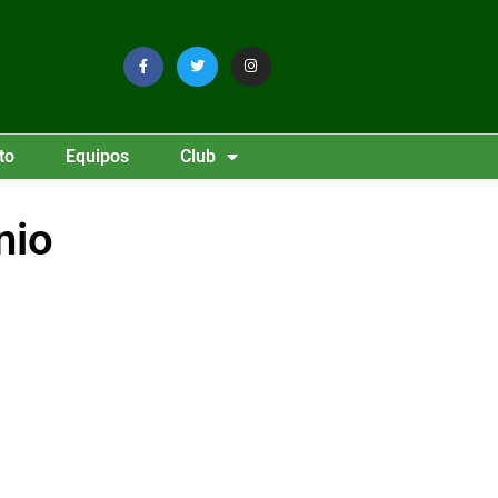
to
Equipos
Club
nio