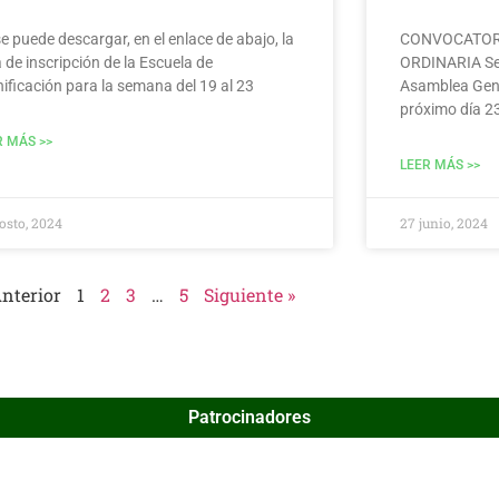
e puede descargar, en el enlace de abajo, la
CONVOCATOR
 de inscripción de la Escuela de
ORDINARIA Se 
nificación para la semana del 19 al 23
Asamblea Gener
próximo día 23 
R MÁS >>
LEER MÁS >>
osto, 2024
27 junio, 2024
Anterior
1
2
3
…
5
Siguiente »
Patrocinadores