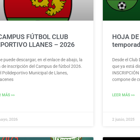
CAMPUS FÚTBOL CLUB
HOJA DE
PORTIVO LLANES – 2026
temporad
e puede descargar, en el enlace de abajo, la
Desde el Club
a de inscripción del Campus de fútbol 2026.
que ya está d
l Polideportivo Municipal de Llanes,
INSCRIPCIÓN 
acenes
compone de cu
R MÁS >>
LEER MÁS >>
mayo, 2026
2 junio, 2025