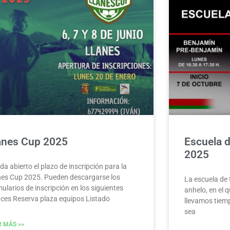
anes Cup 2025
Escuela d
2025
a abierto el plazo de inscripción para la
nes Cup 2025. Pueden descargarse los
La escuela de 
ularios de inscripción en los siguientes
anhelo, en el q
aces Reserva plaza equipos Listado
llevamos tiem
sea
R MÁS >>