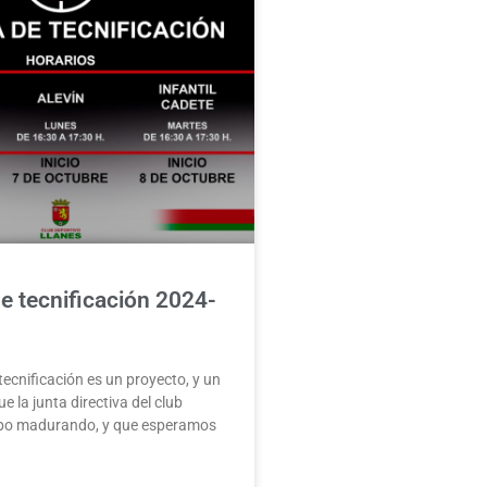
e tecnificación 2024-
tecnificación es un proyecto, y un
ue la junta directiva del club
po madurando, y que esperamos