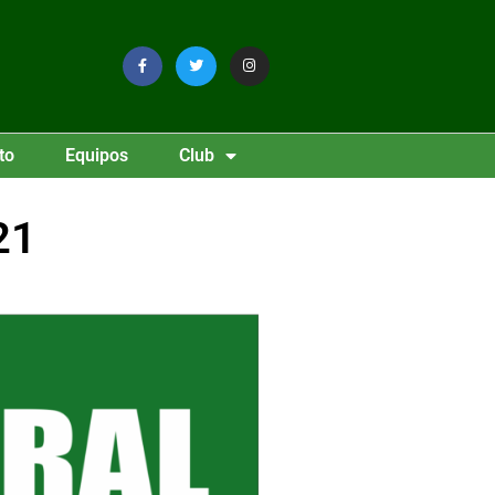
to
Equipos
Club
21